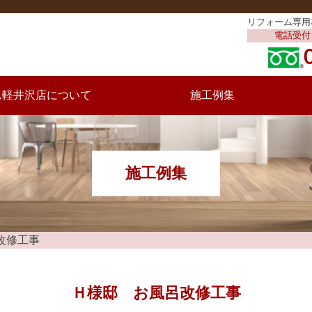
リフォーム専用
電話受付 /
ム軽井沢店について
施工例集
サポートについて
一番大切なこと
ームの流れ
ッフ紹介
の約束
施工例集
改修工事
Ｈ様邸 お風呂改修工事