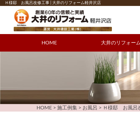
Ｈ様邸 お風呂改修工事 | 大井のリフォーム軽井沢店
HOME
大井のリフォー
保証・アフター
リフォームで
リフォ
スタ
５つ
HOME
>
施工例集
>
お風呂
>
Ｈ様邸 お風呂