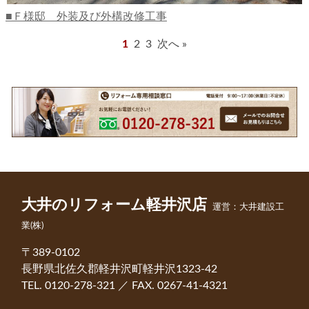
Ｆ様邸 外装及び外構改修工事
1
2
3
次へ »
大井のリフォーム軽井沢店
運営：大井建設工
業(株)
〒389-0102
長野県北佐久郡軽井沢町軽井沢1323-42
TEL. 0120-278-321 ／ FAX. 0267-41-4321