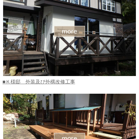
more
Ｋ様邸 外装及び外構改修工事
more